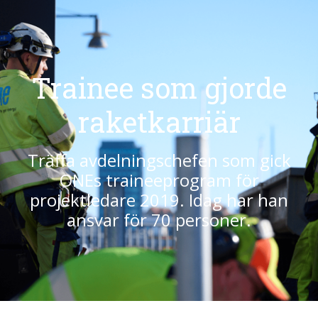
Trainee som gjorde
raketkarriär
Träffa avdelningschefen som gick
ONEs traineeprogram för
projektledare 2019. Idag har han
ansvar för 70 personer.