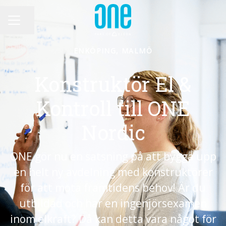
Dela sidan
KARRIÄRMENY
ENKÖPING, MALMÖ
Konstruktör El &
Kontroll till ONE
Nordic
ONE gör nu en satsning på att bygga upp
en helt ny avdelning med konstruktörer
för att möta framtidens behov! Är du
utbildad och har en ingenjörsexamen
inom elkraft? Då kan detta vara något för