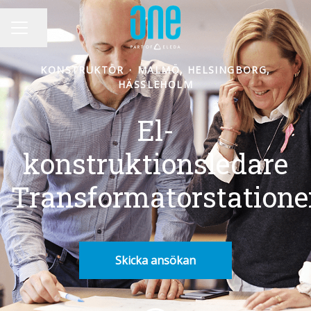
Dela sidan
KARRIÄRMENY
KONSTRUKTÖR
·
MALMÖ, HELSINGBORG,
HÄSSLEHOLM
El-
konstruktionsledare
Transformatorstatione
Skicka ansökan