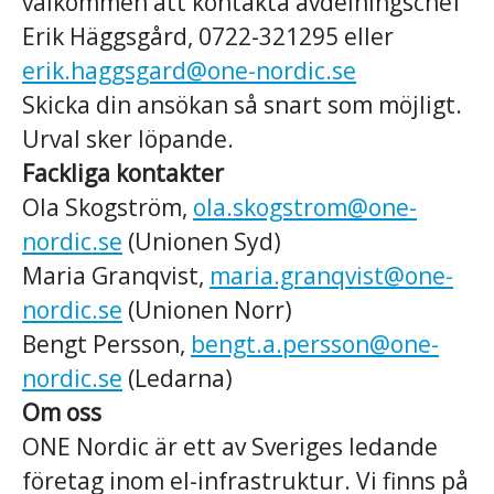
välkommen att kontakta avdelningschef
Erik Häggsgård, 0722-321295 eller
erik.haggsgard
@one-nordic.se
Skicka din ansökan så snart som möjligt.
Urval sker löpande.
Fackliga kontakter
Ola Skogström,
ola.skogstrom@one-
nordic.se
(Unionen Syd)
Maria Granqvist,
maria.granqvist@one-
nordic.se
(Unionen Norr)
Bengt Persson,
bengt.a.persson@one-
nordic.se
(Ledarna)
Om oss
ONE Nordic är ett av Sveriges ledande
företag inom el-infrastruktur. Vi finns på