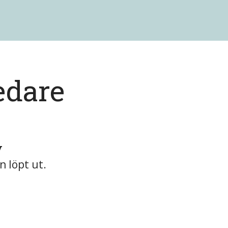
edare
v
n löpt ut.