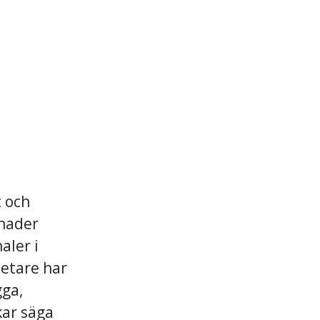
t och
enader
aler i
etare har
gga,
kar säga