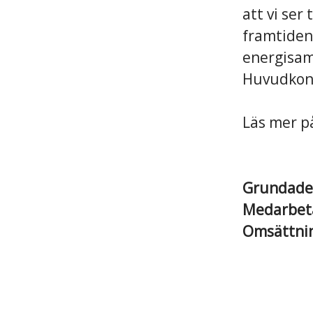
att vi ser
framtiden.
energisam
Huvudkont
Läs mer 
Grundad
Medarbet
Omsättni