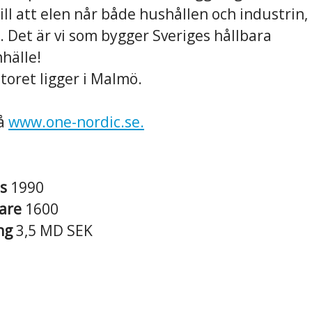
 till att elen når både hushållen och industrin,
 Det är vi som bygger Sveriges hållbara
hälle!
oret ligger i Malmö.
på
www.one-nordic.se.
es
1990
are
1600
ng
3,5 MD SEK