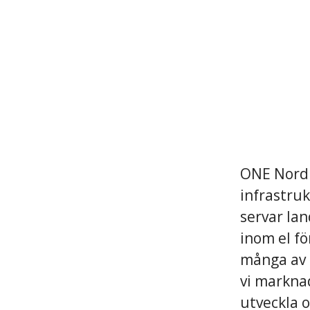
ONE Nordic
infrastruk
servar lan
inom el fö
många av 
vi markna
utveckla 