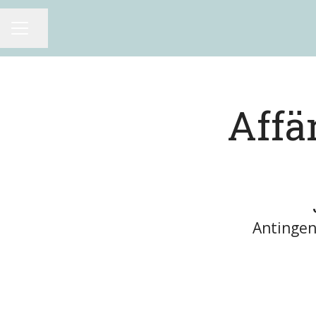
Dela sidan
KARRIÄRMENY
Affä
Antingen 